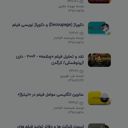
737060
توسط
مهرداد غفاری
۱۳۹۸/۰۵/۱۵
دکوپاژ (Decoupage) و دکوپاژ نویسی فیلم
77302
توسط
علیمحمد اقبالدار
۱۳۹۸/۰۵/۱۸
نقد و تحلیل فیلم «چشمه» - 2006 - دارن
آرونوفسکی/ کرگدن
44626
توسط
علی ظهیری
۱۳۹۸/۱۲/۲۲
عناوین انگلیسی عوامل فیلم در «تیتراژ»
43482
توسط
علیمحمد اقبالدار
۱۳۹۸/۰۵/۱۰
لیست شرکت ها و دفاتر تولید فیلم های