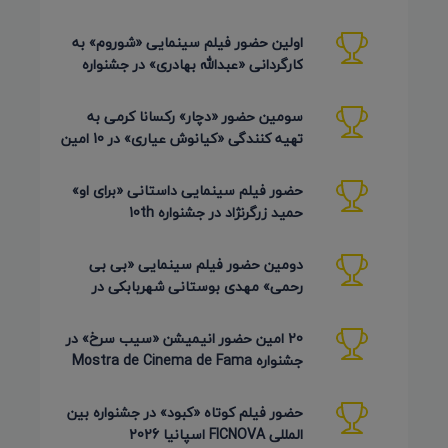
Pembroke Taparelli آمریکا 2026
اولین حضور فیلم سینمایی «شوروم» به
کارگردانی «عبدالله بهادری» در جشنواره
AZIMUTH روسیه 2026
سومین حضور «دچار» رکسانا کرمی به
تهیه کنندگی «کیانوش عیاری» در 10 امین
دوره Pembroke Taparelli
حضور فیلم سینمایی داستانی «برای او»
حمید زرگرنژاد در جشنواره 10th
Pembroke Taparelli آمریکا
دومین حضور فیلم سینمایی «بی بی
رحمی» مهدی بوستانی شهربابکی در
جشنواره Pembroke Taparelli آمریکا
20 امین حضور انیمیشن «سیب سرخ» در
جشنواره Mostra de Cinema de Fama
برزیل 2026
حضور فیلم کوتاه «کبود» در جشنواره بین
المللی FICNOVA اسپانیا 2026