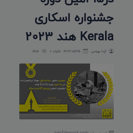
جشنواره اسکاری
Kerala هند 2023
آیدا بهرامی
۱۴۰۲/۰۵/۲۵
نظرات 0
1515
تصویر از: iranfilmport.com