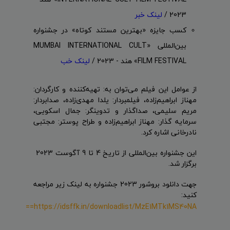
2023 /
لینک خبر
کسب جایزه «بهترین مستند کوتاه» در جشنواره
بین‌المللی «MUMBAI INTERNATIONAL CULT
FILM FESTIVAL» هند - 2023 /
لینک خب
از عوامل این فیلم می‌توان به: تهیه‌کننده و کارگردان:
مهناز ابراهیم‌زاده، فیلمبردار: یلدا مهدی‌زاده، صدابردار:
مریم سلیمی، صداگذار و تدوینگر: جمال اسکویی،
سرمایه گذار: مهناز ابراهیم‌زاده و طراح پوستر: مجتبی
نادرخانی اشاره کرد.
این جشنواره بین‌المللی از تاریخ 4 تا 9 آگوست 2023
برگزار شد.
جهت دانلود بروشور 2023 جشنواره به لینک زیر مراجعه
کنید:
https://idsffk.in/downloadlist/MzE1MTk1MS40NA==