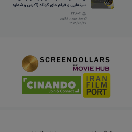
سینمایی و فیلم های کوتاه (آدرس و شماره
تماس)
33806
توسط
مهرداد غفاری
۱۴۰۳/۰۲/۲۰