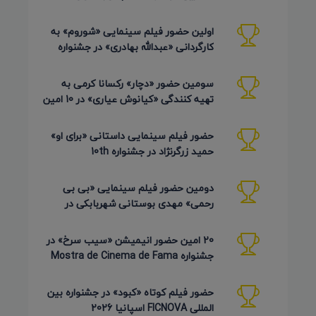
Pembroke Taparelli آمریکا 2026
اولین حضور فیلم سینمایی «شوروم» به
کارگردانی «عبدالله بهادری» در جشنواره
AZIMUTH روسیه 2026
سومین حضور «دچار» رکسانا کرمی به
تهیه کنندگی «کیانوش عیاری» در 10 امین
دوره Pembroke Taparelli
حضور فیلم سینمایی داستانی «برای او»
حمید زرگرنژاد در جشنواره 10th
Pembroke Taparelli آمریکا
دومین حضور فیلم سینمایی «بی بی
رحمی» مهدی بوستانی شهربابکی در
جشنواره Pembroke Taparelli آمریکا
20 امین حضور انیمیشن «سیب سرخ» در
جشنواره Mostra de Cinema de Fama
برزیل 2026
حضور فیلم کوتاه «کبود» در جشنواره بین
المللی FICNOVA اسپانیا 2026