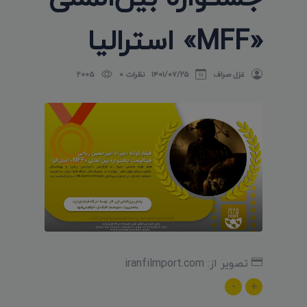
«MFF» استرالیا
غزل صراف
۱۴۰۱/۰۷/۲۵
نظرات 0
2005
تصویر از: iranfilmport.com
-
+