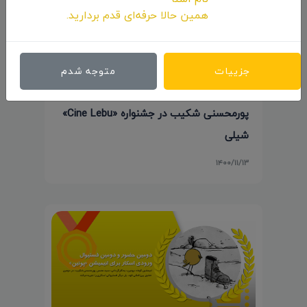
همین حالا حرفه‌ای قدم بردارید.
جزییات
متوجه شدم
حضور انیمیشن کوتاه «پوتین» سید محسن
پورمحسنی شکیب در جشنواره «Cine Lebu»
شیلی
۱۴۰۰/۱۱/۱۳