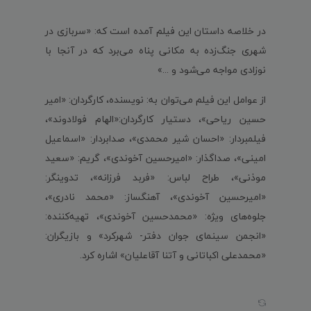
در خلاصه داستان این فیلم آمده است که: «سربازی در
شهری جنگ‌زده به مکانی پناه می‌برد که در آنجا با
نوزادی مواجه می‌شود و ...»
از عوامل این فیلم می‌توان به: نویسنده، کارگردان: «امیر
حسین ریاحی»، دستیار کارگردان:«الهام فولادوند»،
فیلمبردار: «احسان شیر محمدی»، صدابردار: «اسماعیل
امینی»، صداگذار: «امیر‌حسین آخوندی»، گریم: «سعید
موذنی»، طراح لباس: «فربد فرزانه»، تدوینگر:
«امیرحسین آخوندی»، آهنگساز: «محمد نادری»،
جلوه‌های ویژه: «محمد‌حسین آخوندی»، تهیه‌کننده:
«انجمن سینمای جوان دفتر- شهرکرد» و بازیگران:
«محمد‌علی اکباتانی و آتنا آقا‌علیان» اشاره کرد.