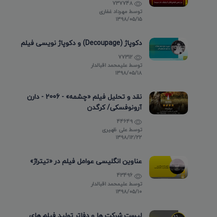
737748
توسط
مهرداد غفاری
۱۳۹۸/۰۵/۱۵
دکوپاژ (Decoupage) و دکوپاژ نویسی فیلم
77312
توسط
علیمحمد اقبالدار
۱۳۹۸/۰۵/۱۸
نقد و تحلیل فیلم «چشمه» - 2006 - دارن
آرونوفسکی/ کرگدن
44649
توسط
علی ظهیری
۱۳۹۸/۱۲/۲۲
عناوین انگلیسی عوامل فیلم در «تیتراژ»
43496
توسط
علیمحمد اقبالدار
۱۳۹۸/۰۵/۱۰
لیست شرکت ها و دفاتر تولید فیلم های