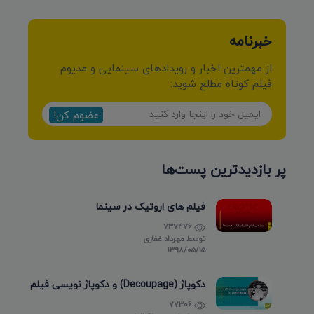
خبرنامه
از مهمترین اخبار و رویدادهای سینمایی و مدیوم
فیلم کوتاه مطلع شوید:
عضوم کن!
پر بازدیدترین پست‌ها
فیلم های اروتیک در سینما
737476
توسط
مهرداد غفاری
۱۳۹۸/۰۵/۱۵
دکوپاژ (Decoupage) و دکوپاژ نویسی فیلم
77306