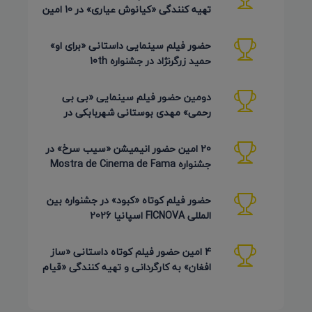
تهیه کنندگی «کیانوش عیاری» در 10 امین
دوره Pembroke Taparelli
حضور فیلم سینمایی داستانی «برای او»
حمید زرگرنژاد در جشنواره 10th
Pembroke Taparelli آمریکا
دومین حضور فیلم سینمایی «بی بی
رحمی» مهدی بوستانی شهربابکی در
جشنواره Pembroke Taparelli آمریکا
20 امین حضور انیمیشن «سیب سرخ» در
جشنواره Mostra de Cinema de Fama
برزیل 2026
حضور فیلم کوتاه «کبود» در جشنواره بین
المللی FICNOVA اسپانیا 2026
4 امین حضور فیلم کوتاه داستانی «ساز
افغان» به کارگردانی و تهیه کنندگی «قیام
کرمی شیرازی»