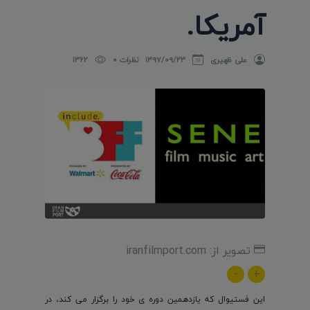
آمریکا.
علی ظهیری
۱۳۹۷/۰۹/۲۳
نظرات 0
1362
تصویر از: iranfilmport.com
-
+
این فستیوال که یازدهمین دوره ی خود را برگزار می کند، در