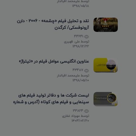
توسط
علیمحمد اقبالدار
۱۳۹۸/۰۵/۱۸
نقد و تحلیل فیلم «چشمه» - 2006 - دارن
آرونوفسکی/ کرگدن
44641
توسط
علی ظهیری
۱۳۹۸/۱۲/۲۲
عناوین انگلیسی عوامل فیلم در «تیتراژ»
43487
توسط
علیمحمد اقبالدار
۱۳۹۸/۰۵/۱۰
لیست شرکت ها و دفاتر تولید فیلم های
سینمایی و فیلم های کوتاه (آدرس و شماره
تماس)
33824
توسط
مهرداد غفاری
۱۴۰۳/۰۲/۲۰