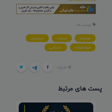
iranfilmport.com/110
برچسب ها:
فراخوان
مستند
انيميشن
فيلم کوتاه
داستاني
اشتراک:
پست های مرتبط