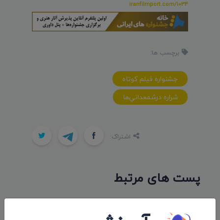
iranfilmport.com/1034
برچسب ها:
جشنواره فيلم کوتاه
شراره درشمعداني‌ها
اشتراک:
پست های مرتبط