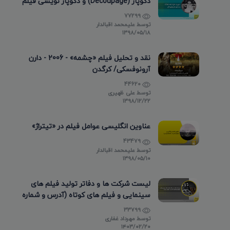
دکوپاژ (Decoupage) و دکوپاژ نویسی فیلم
77299
توسط
علیمحمد اقبالدار
۱۳۹۸/۰۵/۱۸
نقد و تحلیل فیلم «چشمه» - 2006 - دارن
آرونوفسکی/ کرگدن
44620
توسط
علی ظهیری
۱۳۹۸/۱۲/۲۲
عناوین انگلیسی عوامل فیلم در «تیتراژ»
43479
توسط
علیمحمد اقبالدار
۱۳۹۸/۰۵/۱۰
لیست شرکت ها و دفاتر تولید فیلم های
سینمایی و فیلم های کوتاه (آدرس و شماره
تماس)
33799
توسط
مهرداد غفاری
۱۴۰۳/۰۲/۲۰