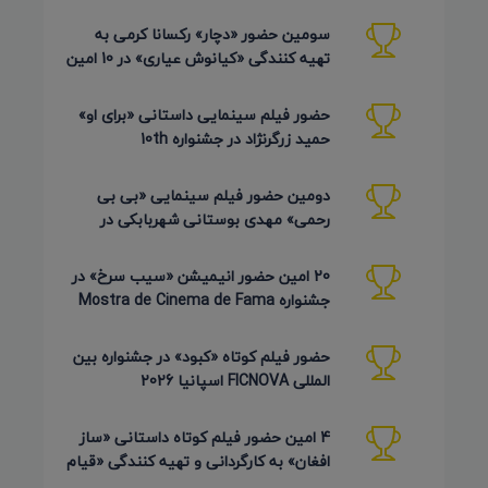
AZIMUTH روسیه 2026
سومین حضور «دچار» رکسانا کرمی به
تهیه کنندگی «کیانوش عیاری» در 10 امین
دوره Pembroke Taparelli
حضور فیلم سینمایی داستانی «برای او»
حمید زرگرنژاد در جشنواره 10th
Pembroke Taparelli آمریکا
دومین حضور فیلم سینمایی «بی بی
رحمی» مهدی بوستانی شهربابکی در
جشنواره Pembroke Taparelli آمریکا
20 امین حضور انیمیشن «سیب سرخ» در
جشنواره Mostra de Cinema de Fama
برزیل 2026
حضور فیلم کوتاه «کبود» در جشنواره بین
المللی FICNOVA اسپانیا 2026
4 امین حضور فیلم کوتاه داستانی «ساز
افغان» به کارگردانی و تهیه کنندگی «قیام
کرمی شیرازی»