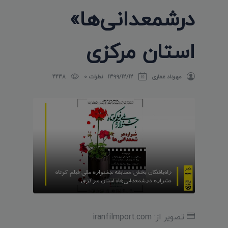
درشمعدانی‌ها»
استان مرکزی
مهرداد غفاری
۱۳۹۹/۱۲/۱۲
نظرات 0
2238
تصویر از: iranfilmport.com