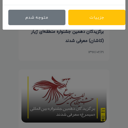
جزییات
متوجه شدم
برگزیدگان دهمین جشنواره منطقه‌ای ژیار
(کاشان) معرفی شدند
۱۳۹۷/۰۲/۲۱