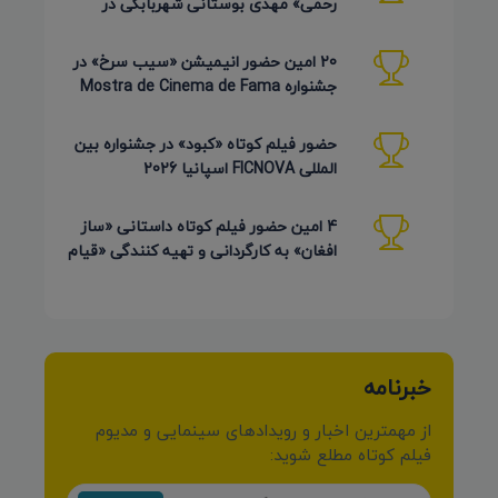
رحمی» مهدی بوستانی شهربابکی در
جشنواره Pembroke Taparelli آمریکا
20 امین حضور انیمیشن «سیب سرخ» در
جشنواره Mostra de Cinema de Fama
برزیل 2026
حضور فیلم کوتاه «کبود» در جشنواره بین
المللی FICNOVA اسپانیا 2026
4 امین حضور فیلم کوتاه داستانی «ساز
افغان» به کارگردانی و تهیه کنندگی «قیام
کرمی شیرازی»
خبرنامه
از مهمترین اخبار و رویدادهای سینمایی و مدیوم
فیلم کوتاه مطلع شوید: