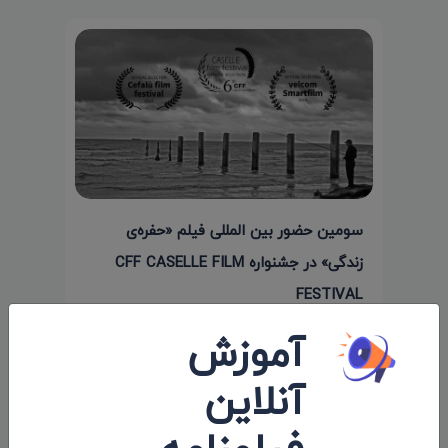
سومین حضور بین المللی فیلم «حفره‌ی
زندگی» در جشنواره CFF CASELLE FILM
FESTIVAL
آموزش
۱۳۹۷/۰۵/۰۸
آنلاین
نظرات 0