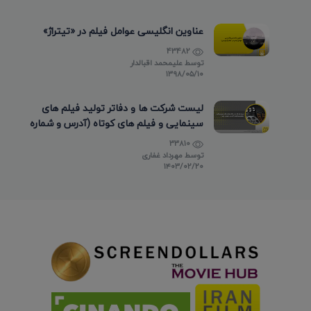
عناوین انگلیسی عوامل فیلم در «تیتراژ»
43482
توسط
علیمحمد اقبالدار
۱۳۹۸/۰۵/۱۰
لیست شرکت ها و دفاتر تولید فیلم های
سینمایی و فیلم های کوتاه (آدرس و شماره
تماس)
33810
توسط
مهرداد غفاری
۱۴۰۳/۰۲/۲۰