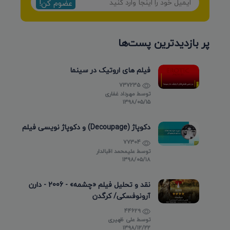
عضوم کن!
پر بازدیدترین پست‌ها
فیلم های اروتیک در سینما
737235
توسط
مهرداد غفاری
۱۳۹۸/۰۵/۱۵
دکوپاژ (Decoupage) و دکوپاژ نویسی فیلم
77304
توسط
علیمحمد اقبالدار
۱۳۹۸/۰۵/۱۸
نقد و تحلیل فیلم «چشمه» - 2006 - دارن
آرونوفسکی/ کرگدن
44629
توسط
علی ظهیری
۱۳۹۸/۱۲/۲۲