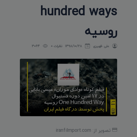
hundred ways
روسیه
علی ظهیری
۱۳۹۸/۱۰/۲۸
نظرات 0
3064
تصویر از: iranfilmport.com