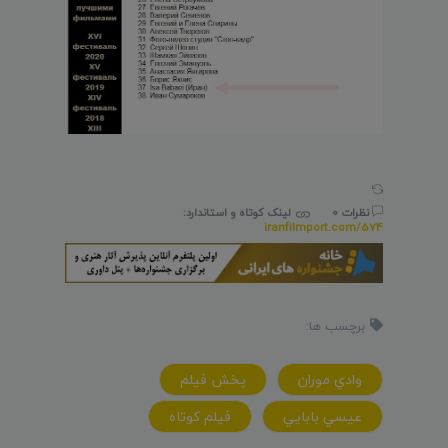
نظرات 0
لینک کوتاه و استاندارد:
iranfilmport.com/574
برچسب ها:
وادي موران
پخش فيلم
عيسي بابايي
فيلم کوتاه