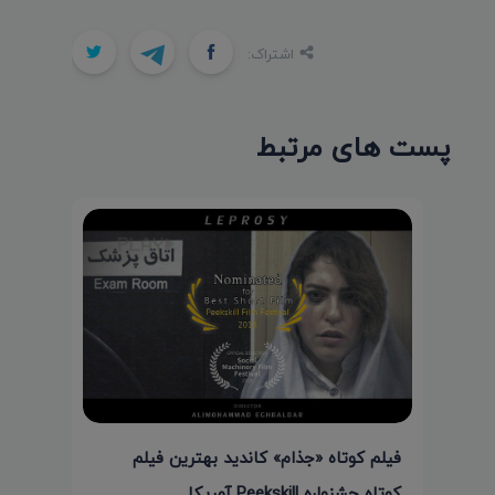
اشتراک:
پست های مرتبط
فیلم کوتاه «جذام» کاندید بهترین فیلم
کوتاه جشنواره Peekskill آمریکا